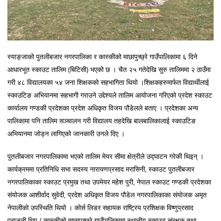
स्याङ्जाको पुतलीबजार नगरपालिका र कास्कीको माछापुच्छ्रे गाउँपालिकामा ६ दिने
आधारभूत स्काउट तालिम (बिटिसी) भएको छ । चैत २५ गतेदेखि सुरु तालिममा २ ठाउँमा
गरी ४८ विद्यालयका ५४ जना शिक्षकको सहभागिता थियो ।शिक्षकहरुमार्फत विद्यार्थीलाई
स्काउटिङ अभियानमा सहभागी गराउने उद्देश्यले तालिम आयोजना गरिएको प्रदेश स्काउट
कार्यालय गण्डकी प्रदेशका प्रदेश अधिकृत विजय पौडेलले बताए । प्रदेशका अन्य
पालिकामा पनि तालिम सञ्चालन गरी विद्यालय तहदेखि बालबालिकालाई स्काउटिङ
अभियानमा जोड्न लागिएको जानकारी उनले दिए ।
पुतलीबजार नगरपालिकामा भएको तालिम मेयर सीमा क्षेत्रीले उद्घाटन गरेकी थिइन् ।
कार्यक्रममा प्रतिनिधि सभा सदस्य नारायणप्रसाद मरासिनी, स्काउट पुतलीबजार
नगरपालिकाका स्काउट प्रमुख तथा उपमेयर महेश पुरी, नेपाल स्काउट गण्डकी प्रदेशका
संयोजक आशीर्वाद सुवेदी, प्रदेश अधिकृत विजय पौडेल नगरपालिकाका संयोजक अमृत
नेपालीको उपस्थिति थियो । कोर्स लिडर सहायक राष्ट्रिय प्रशिक्षक विष्णुप्रसाद
पराजुली थिए / कास्कीको माछापुच्छ्रे गाउँपालिकामा स्थानीय स्काउट संरक्षक तथा