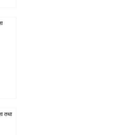
ला
षा तथा