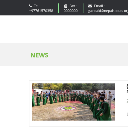
Tel :
Fax :
Email :
+97761570358
0000000
gandaki@nepalscouts.or
NEWS