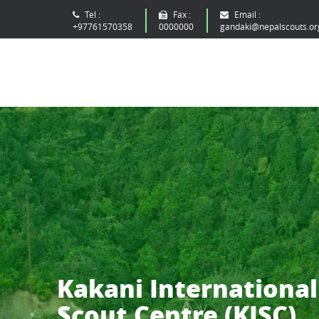
Tel :
Fax :
Email :
+97761570358
0000000
gandaki@nepalscouts.or
Kakani International
Scout Centre (KISC)