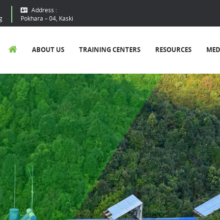
Address :
g
Pokhara – 04, Kaski
ABOUT US
TRAINING CENTERS
RESOURCES
MED