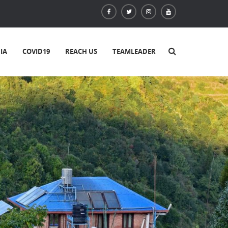
IA
COVID19
REACH US
TEAMLEADER